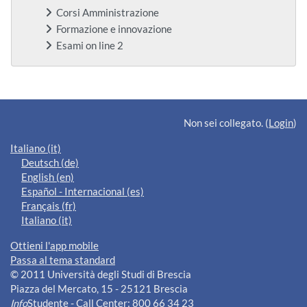
Corsi Amministrazione
Formazione e innovazione
Esami on line 2
Blocchi supplementari
Non sei collegato. (
Login
)
Italiano ‎(it)‎
Deutsch ‎(de)‎
English ‎(en)‎
Español - Internacional ‎(es)‎
Français ‎(fr)‎
Italiano ‎(it)‎
Ottieni l'app mobile
Passa al tema standard
© 2011 Università degli Studi di Brescia
Piazza del Mercato, 15 - 25121 Brescia
Info
Studente - Call Center: 800 66 34 23