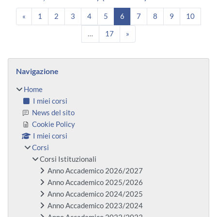
Pagina precedente
Pagina 1
Pagina 2
Pagina 3
Pagina 4
Pagina 5
Pagina 6
Pagina 7
Pagina 8
Pagina 9
Pagina
«
1
2
3
4
5
6
7
8
9
10
Pagina 17
Pagina successiva
…
17
»
Blocchi
Salta Navigazione
Navigazione
Home
I miei corsi
News del sito
Cookie Policy
I miei corsi
Corsi
Corsi Istituzionali
Anno Accademico 2026/2027
Anno Accademico 2025/2026
Anno Accademico 2024/2025
Anno Accademico 2023/2024