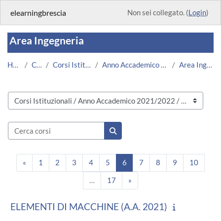
Vai al contenuto principale
elearningbrescia
Non sei collegato. (
Login
)
Area Ingegneria
Home
Corsi
Corsi Istituzionali
Anno Accademico 2021/2022
Area Ingegneria
Categorie di corso
Cerca corsi
Cerca corsi
Pagina precedente
Pagina 1
Pagina 2
Pagina 3
Pagina 4
Pagina 5
Pagina 6
Pagina 7
Pagina 8
Pagina 9
Pagina
«
1
2
3
4
5
6
7
8
9
10
Pagina 17
Pagina successiva
…
17
»
ELEMENTI DI MACCHINE (A.A. 2021)