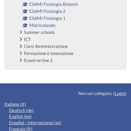
ESAMI Fisiologia Biotech
ESAMI Fisiologia 2
ESAMI Fisiologia 1
Matricolando
Summer schools
ICT
Corsi Amministrazione
Formazione e innovazione
Esami on line 2
Blocchi supplementari
Non sei collegato. (
Login
)
Italiano ‎(it)‎
Deutsch ‎(de)‎
English ‎(en)‎
Español - Internacional ‎(es)‎
Français ‎(fr)‎