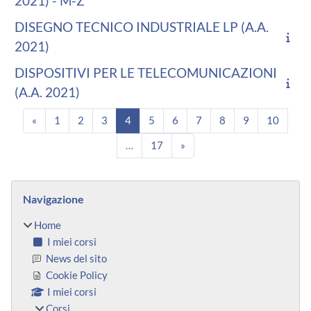
2021) - M-Z
DISEGNO TECNICO INDUSTRIALE LP (A.A.
2021)
DISPOSITIVI PER LE TELECOMUNICAZIONI
(A.A. 2021)
Pagina precedente
Pagina 1
Pagina 2
Pagina 3
Pagina 4
Pagina 5
Pagina 6
Pagina 7
Pagina 8
Pagina 9
Pagina
«
1
2
3
4
5
6
7
8
9
10
Pagina 17
Pagina successiva
…
17
»
Blocchi
Salta Navigazione
Navigazione
Home
I miei corsi
News del sito
Cookie Policy
I miei corsi
Corsi