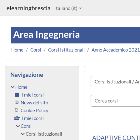
Vai al contenuto principale
elearningbrescia
Italiano ‎(it)‎
Area Ingegneria
Home
Corsi
Corsi Istituzionali
Anno Accademico 202
Blocchi
Salta Navigazione
Navigazione
Categorie di corso
Home
I miei corsi
Cerca corsi
News del sito
Cookie Policy
I miei corsi
Corsi
Corsi Istituzionali
ADAPTIVE CONTR