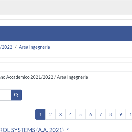
1/2022
Area Ingegneria
Cerca corsi
Pagina 1
Pagina 2
Pagina 3
Pagina 4
Pagina 5
Pagina 6
Pagina 7
Pagina 8
Pagi
1
2
3
4
5
6
7
8
9
1
OL SYSTEMS (A.A. 2021)