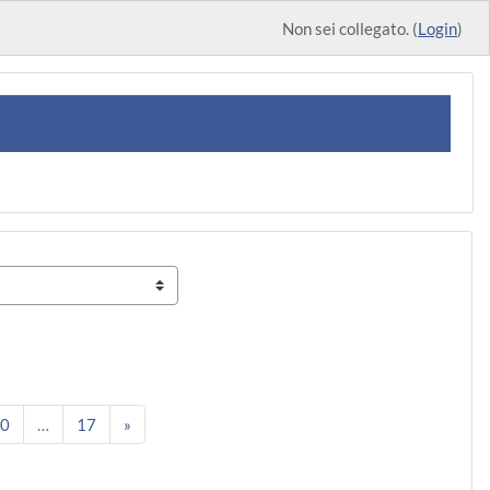
Non sei collegato. (
Login
)
na 9
Pagina 10
Pagina 17
Pagina successiva
0
…
17
»