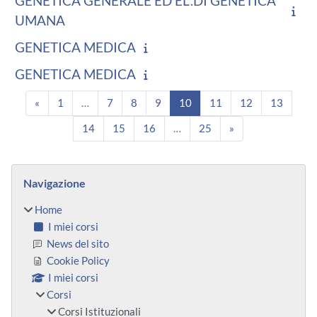
GENETICA GENERALE ED EL.DI GENETICA
UMANA
GENETICA MEDICA
GENETICA MEDICA
Pagina precedente
Pagina 1
Pagina 7
Pagina 8
Pagina 9
Pagina 10
Pagina 11
Pagina 12
Pagina
«
1
…
7
8
9
10
11
12
13
Pagina 14
Pagina 15
Pagina 16
Pagina 25
Pagina successiv
14
15
16
…
25
»
Blocchi
Salta Navigazione
Navigazione
Home
I miei corsi
News del sito
Cookie Policy
I miei corsi
Corsi
Corsi Istituzionali