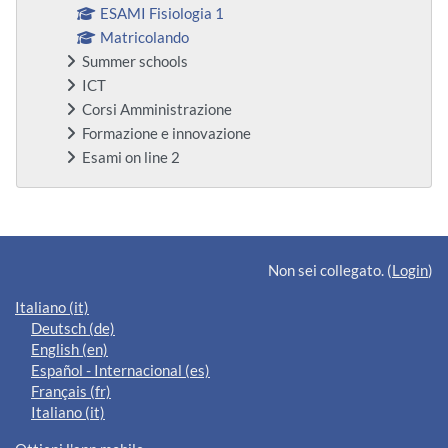
ESAMI Fisiologia 1
Matricolando
Summer schools
ICT
Corsi Amministrazione
Formazione e innovazione
Esami on line 2
Blocchi supplementari
Non sei collegato. (
Login
)
Italiano ‎(it)‎
Deutsch ‎(de)‎
English ‎(en)‎
Español - Internacional ‎(es)‎
Français ‎(fr)‎
Italiano ‎(it)‎