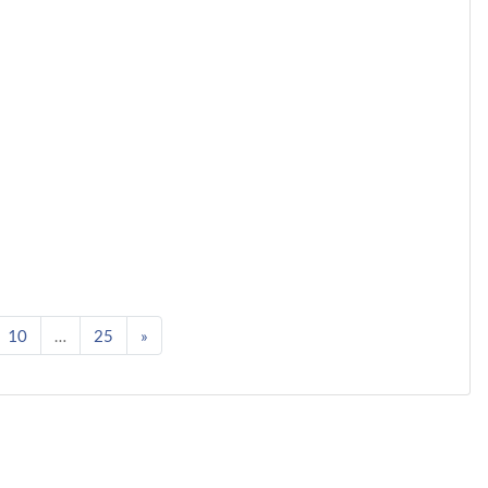
8
gina 9
Pagina 10
Pagina 25
Pagina successiva
10
…
25
»