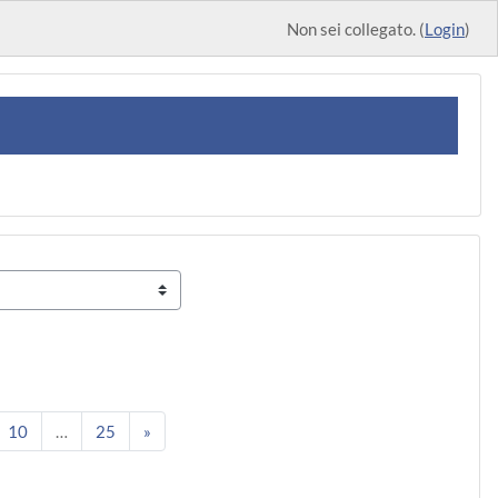
Non sei collegato. (
Login
)
8
gina 9
Pagina 10
Pagina 25
Pagina successiva
10
…
25
»