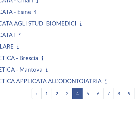
ATA - Chiari
ATA - Esine
CATA AGLI STUDI BIOMEDICI
CATA I
ULARE
TICA - Brescia
TICA - Mantova
ETICA APPLICATA ALL'ODONTOIATRIA
Pagina precedente
Pagina 1
Pagina 2
Pagina 3
Pagina 4
Pagina 5
Pagina 6
Pagina 7
Pagina 
Pa
«
1
2
3
4
5
6
7
8
9