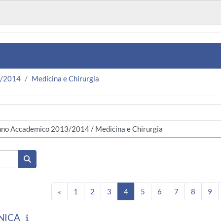
3/2014
Medicina e Chirurgia
Cerca corsi
Pagina precedente
Pagina 1
Pagina 2
Pagina 3
Pagina 4
Pagina 5
Pagina 6
Pagina 7
Pagina 
Pa
«
1
2
3
4
5
6
7
8
9
NICA