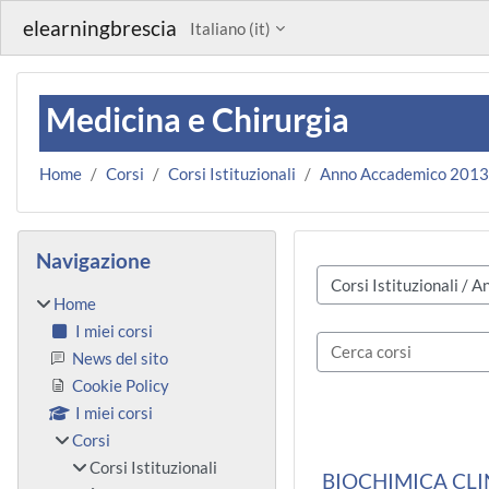
Vai al contenuto principale
elearningbrescia
Italiano ‎(it)‎
Medicina e Chirurgia
Home
Corsi
Corsi Istituzionali
Anno Accademico 201
Blocchi
Salta Navigazione
Navigazione
Categorie di corso
Home
I miei corsi
Cerca corsi
News del sito
Cookie Policy
I miei corsi
Corsi
Corsi Istituzionali
BIOCHIMICA CLI