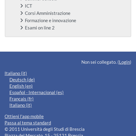
ICT
Corsi Amministrazione
Formazione e innovazione
Esami on line 2
Blocchi supplementari
Non sei collegato. (
Login
)
Italiano ‎(it)‎
Deutsch ‎(de)‎
English ‎(en)‎
Español - Internacional ‎(es)‎
Français ‎(fr)‎
Italiano ‎(it)‎
Ottieni l'app mobile
Passa al tema standard
© 2011 Università degli Studi di Brescia
Piazza del Mercato, 15 - 25121 Brescia