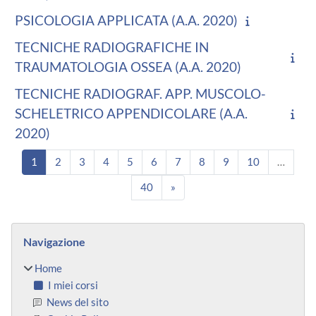
PSICOLOGIA APPLICATA (A.A. 2020)
TECNICHE RADIOGRAFICHE IN
TRAUMATOLOGIA OSSEA (A.A. 2020)
TECNICHE RADIOGRAF. APP. MUSCOLO-
SCHELETRICO APPENDICOLARE (A.A.
2020)
Pagina 1
Pagina 2
Pagina 3
Pagina 4
Pagina 5
Pagina 6
Pagina 7
Pagina 8
Pagina 9
Pagina 10
1
2
3
4
5
6
7
8
9
10
…
Pagina 40
Pagina successiva
40
»
Blocchi
Salta Navigazione
Navigazione
Home
I miei corsi
News del sito