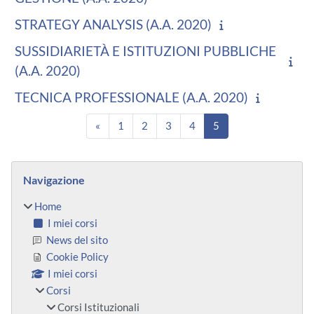
STRATEGY ANALYSIS (A.A. 2020)
SUSSIDIARIETÀ E ISTITUZIONI PUBBLICHE
(A.A. 2020)
TECNICA PROFESSIONALE (A.A. 2020)
Pagina precedente
Pagina 1
Pagina 2
Pagina 3
Pagina 4
Pagina 5
«
1
2
3
4
5
Blocchi
Salta Navigazione
Navigazione
Home
I miei corsi
News del sito
Cookie Policy
I miei corsi
Corsi
Corsi Istituzionali