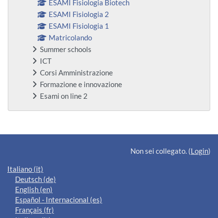
ESAMI Fisiologia Biotech
ESAMI Fisiologia 2
ESAMI Fisiologia 1
Matricolando
Summer schools
ICT
Corsi Amministrazione
Formazione e innovazione
Esami on line 2
Blocchi supplementari
Non sei collegato. (
Login
)
Italiano ‎(it)‎
Deutsch ‎(de)‎
English ‎(en)‎
Español - Internacional ‎(es)‎
Français ‎(fr)‎