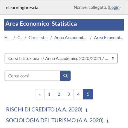
Vai al contenuto principale
elearningbrescia
Non sei collegato. (
Login
)
Area Economico-Statistica
Home
Corsi
Corsi Istituzionali
Anno Accademico 2020/2021
Area Economico-Statistica
Categorie di corso
Cerca corsi
Cerca corsi
Pagina precedente
Pagina 1
Pagina 2
Pagina 3
Pagina 4
Pagina 5
«
1
2
3
4
5
RISCHI DI CREDITO (A.A. 2020)
SOCIOLOGIA DEL TURISMO (A.A. 2020)