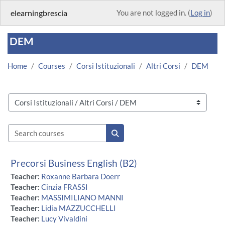
Skip to main content
elearningbrescia
You are not logged in. (
Log in
)
DEM
Home
Courses
Corsi Istituzionali
Altri Corsi
DEM
Course categories
Search courses
Search courses
Precorsi Business English (B2)
Teacher:
Roxanne Barbara Doerr
Teacher:
Cinzia FRASSI
Teacher:
MASSIMILIANO MANNI
Teacher:
Lidia MAZZUCCHELLI
Teacher:
Lucy Vivaldini