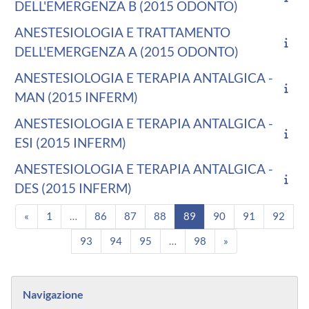
DELL'EMERGENZA B (2015 ODONTO)
ANESTESIOLOGIA E TRATTAMENTO
DELL'EMERGENZA A (2015 ODONTO)
ANESTESIOLOGIA E TERAPIA ANTALGICA -
MAN (2015 INFERM)
ANESTESIOLOGIA E TERAPIA ANTALGICA -
ESI (2015 INFERM)
ANESTESIOLOGIA E TERAPIA ANTALGICA -
DES (2015 INFERM)
Pagina precedente
Pagina 1
Pagina 86
Pagina 87
Pagina 88
Pagina 89
Pagina 90
Pagina 91
Pagi
«
1
…
86
87
88
89
90
91
92
Pagina 93
Pagina 94
Pagina 95
Pagina 98
Pagina successiv
93
94
95
…
98
»
Blocchi
Salta Navigazione
Navigazione