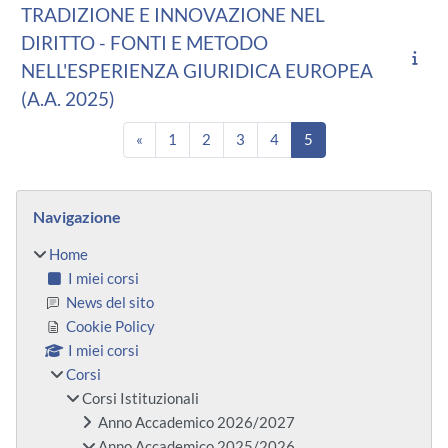
TRADIZIONE E INNOVAZIONE NEL
DIRITTO - FONTI E METODO
NELL'ESPERIENZA GIURIDICA EUROPEA
(A.A. 2025)
Pagina precedente
Pagina 1
Pagina 2
Pagina 3
Pagina 4
Pagina 5
«
1
2
3
4
5
Blocchi
Salta Navigazione
Navigazione
Home
I miei corsi
News del sito
Cookie Policy
I miei corsi
Corsi
Corsi Istituzionali
Anno Accademico 2026/2027
Anno Accademico 2025/2026