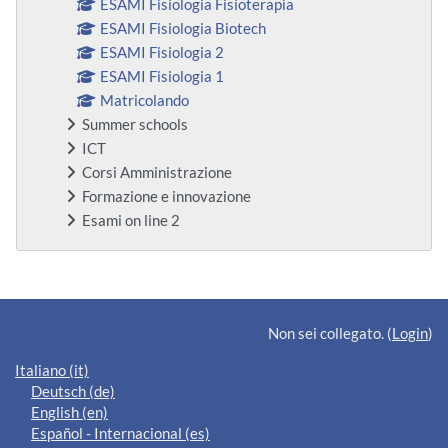
ESAMI Fisiologia Fisioterapia
ESAMI Fisiologia Biotech
ESAMI Fisiologia 2
ESAMI Fisiologia 1
Matricolando
Summer schools
ICT
Corsi Amministrazione
Formazione e innovazione
Esami on line 2
Blocchi supplementari
Non sei collegato. (
Login
)
Italiano ‎(it)‎
Deutsch ‎(de)‎
English ‎(en)‎
Español - Internacional ‎(es)‎