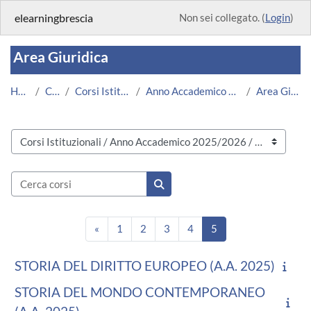
Vai al contenuto principale
elearningbrescia
Non sei collegato. (
Login
)
Area Giuridica
Home
Corsi
Corsi Istituzionali
Anno Accademico 2025/2026
Area Giuridica
Categorie di corso
Cerca corsi
Cerca corsi
Pagina precedente
Pagina 1
Pagina 2
Pagina 3
Pagina 4
Pagina 5
«
1
2
3
4
5
STORIA DEL DIRITTO EUROPEO (A.A. 2025)
STORIA DEL MONDO CONTEMPORANEO