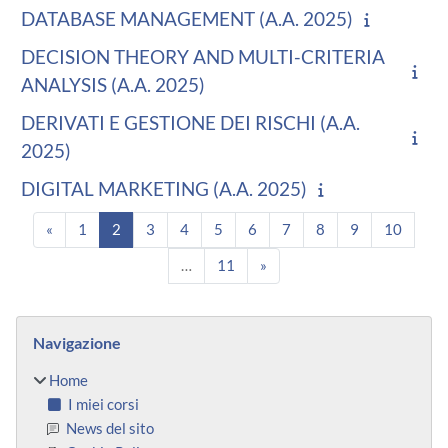
DATABASE MANAGEMENT (A.A. 2025)
DECISION THEORY AND MULTI-CRITERIA
ANALYSIS (A.A. 2025)
DERIVATI E GESTIONE DEI RISCHI (A.A.
2025)
DIGITAL MARKETING (A.A. 2025)
Pagina precedente
Pagina 1
Pagina 2
Pagina 3
Pagina 4
Pagina 5
Pagina 6
Pagina 7
Pagina 8
Pagina 9
Pagina
«
1
2
3
4
5
6
7
8
9
10
Pagina 11
Pagina successiva
…
11
»
Blocchi
Salta Navigazione
Navigazione
Home
I miei corsi
News del sito