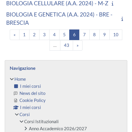
BIOLOGIA CELLULARE (A.A. 2024) - M-Z
BIOLOGIA E GENETICA (A.A. 2024) - BRE -
BRESCIA
Pagina precedente
Pagina 1
Pagina 2
Pagina 3
Pagina 4
Pagina 5
Pagina 6
Pagina 7
Pagina 8
Pagina 9
Pagina
«
1
2
3
4
5
6
7
8
9
10
Pagina 43
Pagina successiva
…
43
»
Blocchi
Salta Navigazione
Navigazione
Home
I miei corsi
News del sito
Cookie Policy
I miei corsi
Corsi
Corsi Istituzionali
Anno Accademico 2026/2027