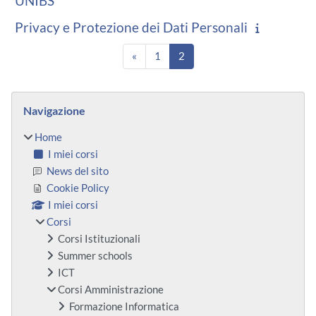
UNIBS
Privacy e Protezione dei Dati Personali
Pagina precedente
Pagina 1
Pagina 2
«
1
2
Blocchi
Salta Navigazione
Navigazione
Home
I miei corsi
News del sito
Cookie Policy
I miei corsi
Corsi
Corsi Istituzionali
Summer schools
ICT
Corsi Amministrazione
Formazione Informatica