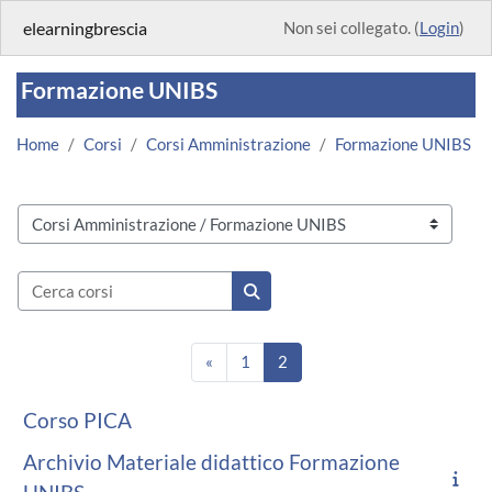
Vai al contenuto principale
elearningbrescia
Non sei collegato. (
Login
)
Formazione UNIBS
Home
Corsi
Corsi Amministrazione
Formazione UNIBS
Categorie di corso
Cerca corsi
Cerca corsi
Pagina precedente
Pagina 1
Pagina 2
«
1
2
Corso PICA
Archivio Materiale didattico Formazione